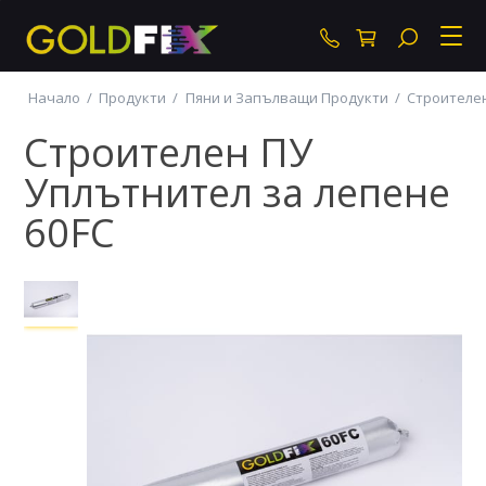
+359 87 877 30 4
Начало
/
Продукти
/
Пяни и Запълващи Продукти
/
Строителен
Строителен ПУ
Уплътнител за лепене
60FC