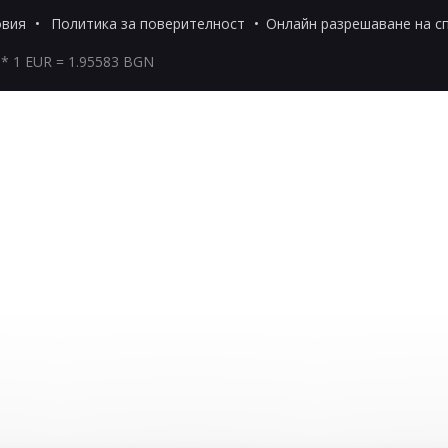
овия
Политика за поверителност
Онлайн разрешаване на с
* 1 EUR = 1.95583 BGN