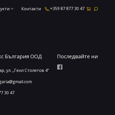
+359 87 877 30 47
укти
Контакти
кс България ООД
Последвайте ни
Facebook
р, ул. „Генл Столетов 4"
lgaria@gmail.com
77 30 47