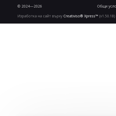
© 2024—2026
Общи усл
Изработка на сайт върху
Creativiso® Xpress™
(v1.50.18)