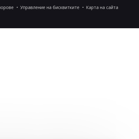
порове
Управление на бисквитките
Карта на сайта