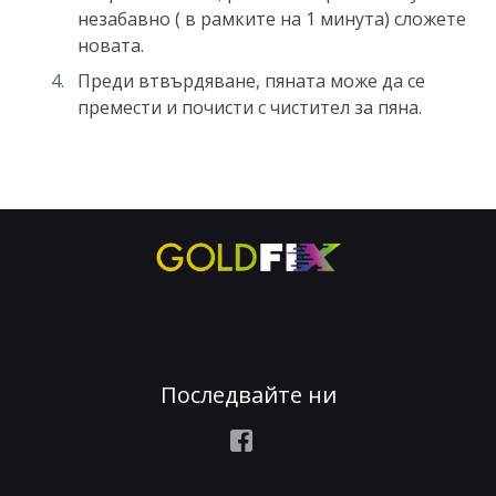
незабавно ( в рамките на 1 минута) сложете
новата.
Преди втвърдяване, пяната може да се
премести и почисти с чистител за пяна.
Последвайте ни
Facebook